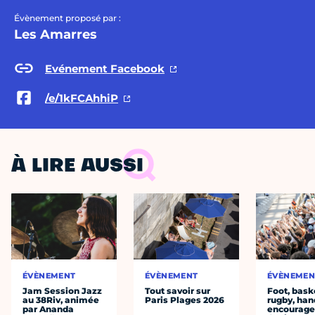
Évènement proposé par :
Les Amarres
Evénement Facebook
/e/1kFCAhhiP
À LIRE AUSSI
ÉVÈNEMENT
ÉVÈNEMENT
ÉVÈNEMEN
Jam Session Jazz
Tout savoir sur
Foot, bask
au 38Riv, animée
Paris Plages 2026
rugby, han
par Ananda
encourager