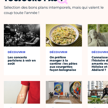
Sélection des bons plans intemporels, mais qui valent le
coup toute l'année !
DÉCOUVRIR
DÉCOUVRIR
DÉCOUVRI
Les concerts
On préfère
Connaisse
parisiens à voir en
manger à la
l’histoire 
août
cantine : les pâtes
amants ma
aux courgettes
Héloïse et
façon bolognaise
Abélard ?