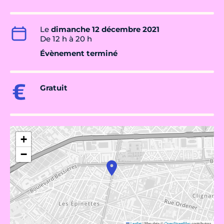
Le
dimanche 12 décembre 2021
De 12 h à 20 h
Évènement terminé
Gratuit
+
−
Leaflet
|
Map data ©
OpenStreetMap
contributors