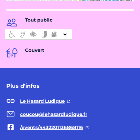
Tout public
Couvert
Plus d'infos
Le Hasard Ludique
coucou@lehasardludique.fr
/events/4432201136868116