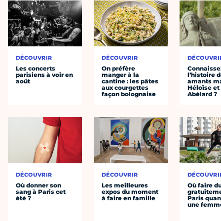
DÉCOUVRIR
DÉCOUVRIR
DÉCOUVRI
Les concerts
On préfère
Connaisse
parisiens à voir en
manger à la
l’histoire 
août
cantine : les pâtes
amants ma
aux courgettes
Héloïse et
façon bolognaise
Abélard ?
DÉCOUVRIR
DÉCOUVRIR
DÉCOUVRI
Où donner son
Les meilleures
Où faire d
sang à Paris cet
expos du moment
gratuitem
été ?
à faire en famille
Paris quan
une femm