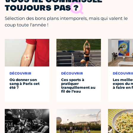
VOUS NE CONNAISSEZ
TOUJOURS PAS ?
Sélection des bons plans intemporels, mais qui valent le
coup toute l'année !
DÉCOUVRIR
DÉCOUVRIR
DÉCOUVRI
Où donner son
Ces sports à
Les meille
sang à Paris cet
pratiquer
expos du
été ?
tranquillement au
à faire en 
fil de l’eau