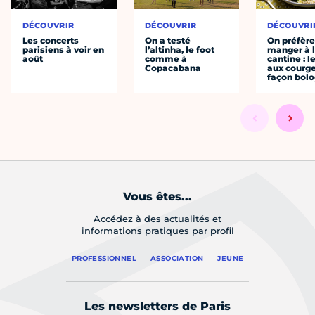
DÉCOUVRIR
DÉCOUVRIR
DÉCOUVRI
Les concerts
On a testé
On préfèr
parisiens à voir en
l’altinha, le foot
manger à 
août
comme à
cantine : l
Copacabana
aux courge
façon bol
Vous êtes...
Accédez à des actualités et
informations pratiques par profil
PROFESSIONNEL
ASSOCIATION
JEUNE
Les newsletters de Paris