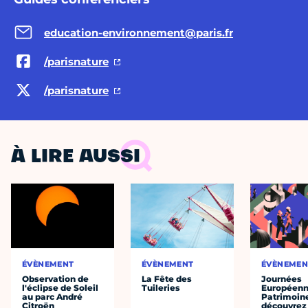
education-environnement@paris.fr
/parisnature
/parisnature
À LIRE AUSSI
ÉVÈNEMENT
ÉVÈNEMENT
ÉVÈNEMEN
Observation de
La Fête des
Journées
l'éclipse de Soleil
Tuileries
Européenn
au parc André
Patrimoine
Citroën
découvrez 