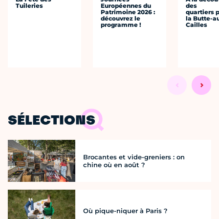
Tuileries
Européennes du
des
Patrimoine 2026 :
quartiers p
découvrez le
la Butte-a
programme !
Cailles
SÉLECTIONS
Brocantes et vide-greniers : on
chine où en août ?
Où pique-niquer à Paris ?