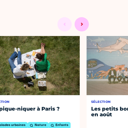
CTION
SÉLECTION
pique-niquer à Paris ?
Les petits bo
en août
alades urbaines
Nature
Enfants