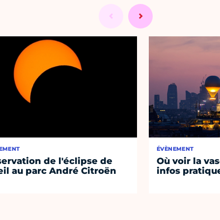
EMENT
ÉVÈNEMENT
ervation de l'éclipse de
Où voir la vas
eil au parc André Citroën
infos pratiqu