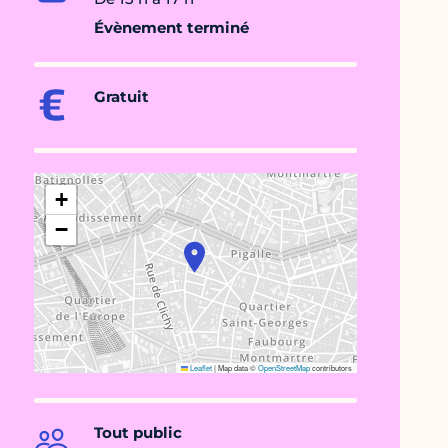
Évènement terminé
Gratuit
+
−
Leaflet
|
Map data ©
OpenStreetMap
contributors
Tout public