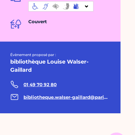
Couvert
Évènement proposé par :
bibliothèque Louise Walser-
Gaillard
01 49 70 92 80
bibliotheque.walser-gaillard@paris.fr