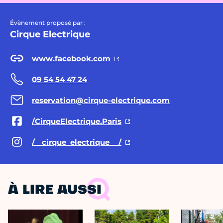
Évènement proposé par :
Cirque Electrique
www.facebook.com
09 54 54 47 24
reservation@cirque-electrique.com
/CirqueElectrique.Paris
/__cirque_electrique__/
À LIRE AUSSI