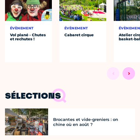
ÉVÈNEMENT
ÉVÈNEMENT
ÉVÈNEMEN
Vol plané - Chutes
Cabaret cirque
Atelier cir
et rechutes !
basket-bal
SÉLECTIONS
Brocantes et vide-greniers : on
chine où en août ?