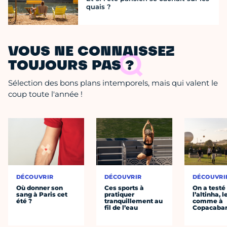
quais ?
VOUS NE CONNAISSEZ
TOUJOURS PAS ?
Sélection des bons plans intemporels, mais qui valent le
coup toute l'année !
DÉCOUVRIR
DÉCOUVRIR
DÉCOUVRI
Où donner son
Ces sports à
On a testé
sang à Paris cet
pratiquer
l’altinha, l
été ?
tranquillement au
comme à
fil de l’eau
Copacaba