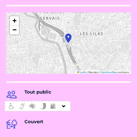
+
−
Leaflet
|
Map data ©
OpenStreetMap
contributors
Tout public
Couvert