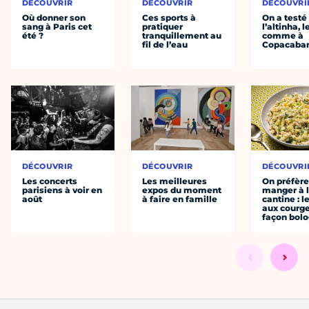
DÉCOUVRIR
DÉCOUVRIR
DÉCOUVRI
Où donner son
Ces sports à
On a testé
sang à Paris cet
pratiquer
l’altinha, l
été ?
tranquillement au
comme à
fil de l’eau
Copacaba
DÉCOUVRIR
DÉCOUVRIR
DÉCOUVRI
Les concerts
Les meilleures
On préfèr
parisiens à voir en
expos du moment
manger à 
août
à faire en famille
cantine : l
aux courge
façon bol