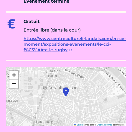
Évènement terminé
Gratuit
Entrée libre (dans la cour)
https://www.centreculturelirlandais.com/en-ce-
moment/expositions-evenements/le-cci-
f%C3%AAte-le-rugby
+
−
Leaflet
|
Map data ©
OpenStreetMap
contributors