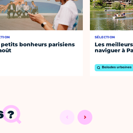
CTION
SÉLECTION
 petits bonheurs parisiens
Les meilleurs
août
naviguer à Pa
Balades urbaines
 ?