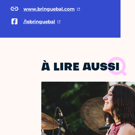
www.bringuebal.com
/lebringuebal
À LIRE AUSSI