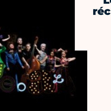
L
réc