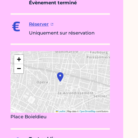
Évènement terminé
Réserver
Uniquement sur réservation
+
−
Leaflet
|
Map data ©
OpenStreetMap
contributors
Place Boieldieu