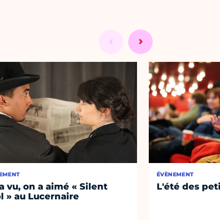
EMENT
ÉVÈNEMENT
a vu, on a aimé « Silent
L'été des pet
l » au Lucernaire