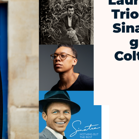
Laur
Trio
Sin
g
Col