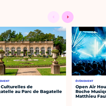
EMENT
ÉVÈNEMENT
 Culturelles de
Open Air Hou
atelle au Parc de Bagatelle
Roche Musiqu
Matthieu Fa