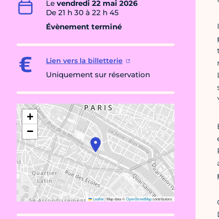
Le
vendredi 22 mai 2026
De 21 h 30 à 22 h 45
Évènement terminé
Lien vers la billetterie
Uniquement sur réservation
+
−
Leaflet
|
Map data ©
OpenStreetMap
contributors