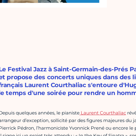
Le Festival Jazz à Saint-Germain-des-Prés Pa
et propose des concerts uniques dans des li
français Laurent Courthaliac s'entoure d'H
le temps d'une soirée pour rendre un homma
Depuis quelques années, le pianiste
Laurent Courthaliac
révè
arrangeur d’exception, sollicité par des figures majeures du 
Pierrick Pédron, l’harmoniciste Yvonnick Prené ou encore le 
Il signe ici un projet très attendu : « In the Key of Sinatra »,