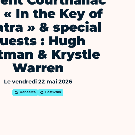
ent Courthaliac
 « In the Key of
atra » & special
uests : Hugh
tman & Krystle
Warren
Le vendredi 22 mai 2026
Concerts
Festivals