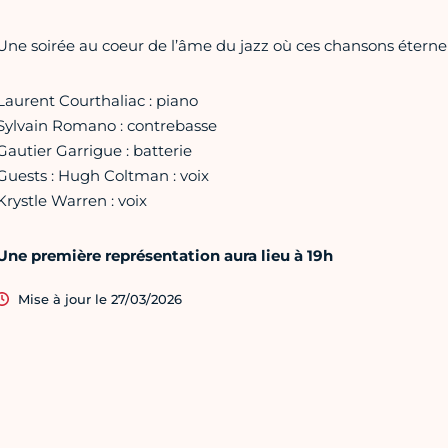
Une soirée au coeur de l’âme du jazz où ces chansons éternel
Laurent Courthaliac : piano
Sylvain Romano : contrebasse
Gautier Garrigue : batterie
Guests : Hugh Coltman : voix
Krystle Warren : voix
Une première représentation aura lieu à 19h
Mise à jour le 27/03/2026