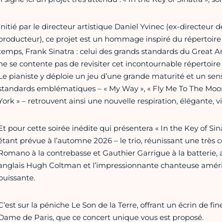
Initié par le directeur artistique Daniel Yvinec (ex-directeur 
producteur), ce projet est un hommage inspiré du répertoire 
temps, Frank Sinatra : celui des grands standards du Great
ne se contente pas de revisiter cet incontournable répertoire :
Le pianiste y déploie un jeu d’une grande maturité et un sen
standards emblématiques – « My Way », « Fly Me To The Moon 
York » – retrouvent ainsi une nouvelle respiration, élégante,
Et pour cette soirée inédite qui présentera « In the Key of Sin
étant prévue à l’automne 2026 – le trio, réunissant une très
Romano à la contrebasse et Gauthier Garrigue à la batterie, 
anglais Hugh Coltman et l’impressionnante chanteuse américa
puissante.
C’est sur la péniche Le Son de la Terre, offrant un écrin de f
Dame de Paris, que ce concert unique vous est proposé.