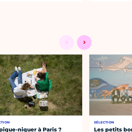
CTION
SÉLECTION
pique-niquer à Paris ?
Les petits bo