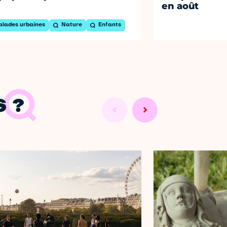
en août
alades urbaines
Nature
Enfants
 ?