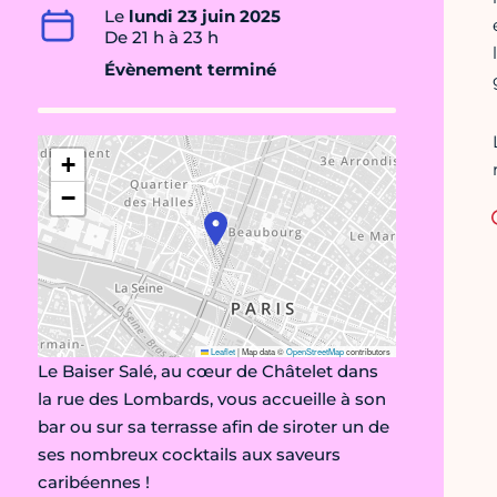
Le
lundi 23 juin 2025
De 21 h à 23 h
Évènement terminé
+
−
Leaflet
|
Map data ©
OpenStreetMap
contributors
Le Baiser Salé, au cœur de Châtelet dans
la rue des Lombards, vous accueille à son
bar ou sur sa terrasse afin de siroter un de
ses nombreux cocktails aux saveurs
caribéennes !