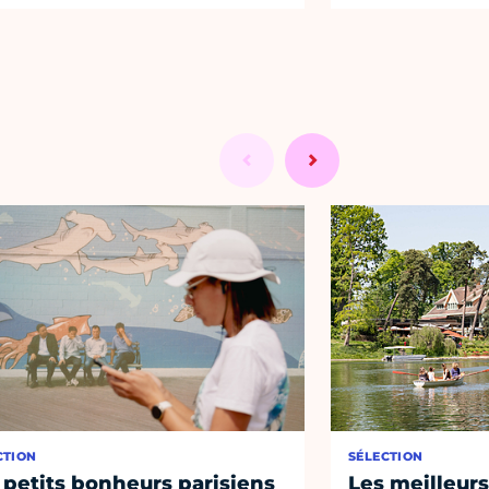
CTION
SÉLECTION
 petits bonheurs parisiens
Les meilleurs