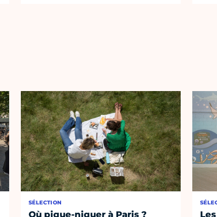
SÉLECTION
SÉLE
Où pique-niquer à Paris ?
Les