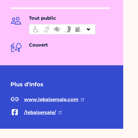
Tout public
Couvert
Plus d'infos
www.lebaisersale.com
/lebaisersale/