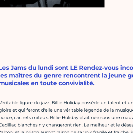
Les Jams du lundi sont LE Rendez-vous inc
les maîtres du genre rencontrent la jeune g
musicales en toute convivialité.
Véritable figure du jazz, Billie Holiday possède un talent et 
gloire et qui feront d'elle une véritable légende de la musi
police, cachets miteux. Billie Holiday était née sous une mauva
Cadillac blanches n'y changeront rien. Le malheur et le désespo
l'alcool et la prison auront raison de sa voix fragile et fraîche