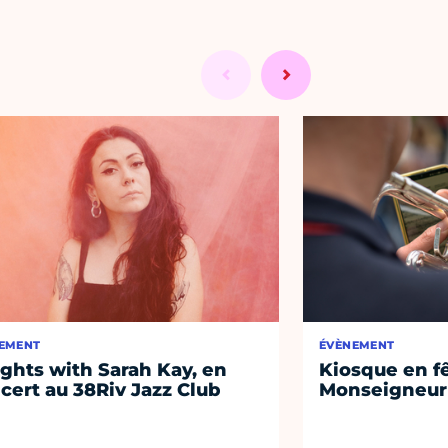
EMENT
ÉVÈNEMENT
ights with Sarah Kay, en
Kiosque en f
cert au 38Riv Jazz Club
Monseigneur 