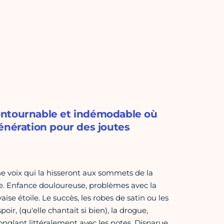
ontournable et indémodable où
énération pour des joutes
une voix qui la hisseront aux sommets de la
que. Enfance douloureuse, problèmes avec la
ise étoile. Le succès, les robes de satin ou les
ir, (qu'elle chantait si bien), la drogue,
, jonglant littéralement avec les notes. Disparue