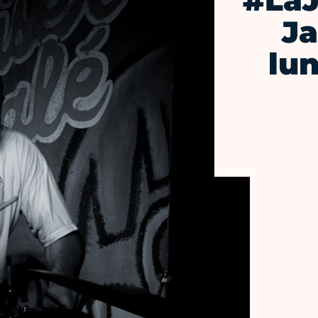
#La
Ja
lun