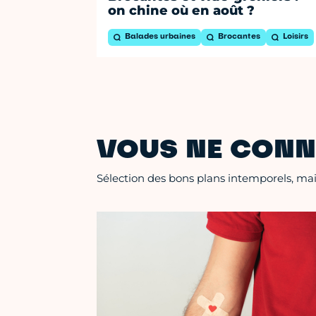
on chine où en août ?
Balades urbaines
Brocantes
Loisirs
VOUS NE CONN
Sélection des bons plans intemporels, mais