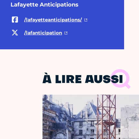
Lafayette Anticipations
/lafayetteanticipations/
/lafanticipation
À LIRE AUSSI