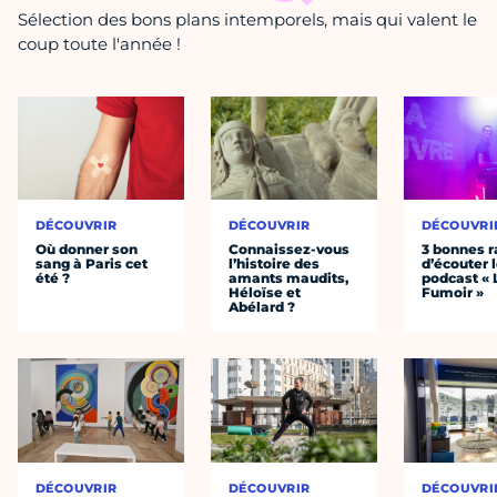
Sélection des bons plans intemporels, mais qui valent le
coup toute l'année !
DÉCOUVRIR
DÉCOUVRIR
DÉCOUVRI
Où donner son
Connaissez-vous
3 bonnes r
sang à Paris cet
l’histoire des
d’écouter 
été ?
amants maudits,
podcast « 
Héloïse et
Fumoir »
Abélard ?
DÉCOUVRIR
DÉCOUVRIR
DÉCOUVRI