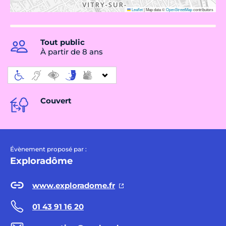
Leaflet
|
Map data ©
OpenStreetMap
contributors
Tout public
À partir de 8 ans
Couvert
Évènement proposé par :
Exploradôme
www.exploradome.fr
01 43 91 16 20