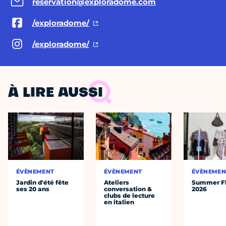
reservation@exploradome.com
/exploradome/
/exploradome/
À LIRE AUSSI
ÉVÈNEMENT
ÉVÈNEMENT
ÉVÈNEMEN
Jardin d'été fête
Ateliers
Summer Fl
ses 20 ans
conversation &
2026
clubs de lecture
en italien