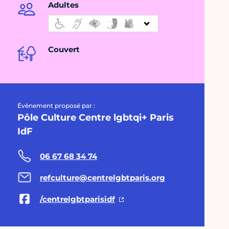
Adultes
Couvert
Évènement proposé par :
Pôle Culture Centre lgbtqi+ Paris
IdF
06 67 68 34 74
refculture@centrelgbtparis.org
/centrelgbtparisidf