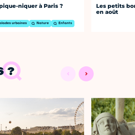
pique-niquer à Paris ?
Les petits bo
en août
alades urbaines
Nature
Enfants
 ?