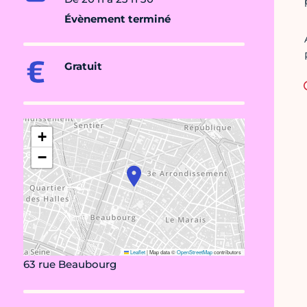
Évènement terminé
Gratuit
+
−
Leaflet
|
Map data ©
OpenStreetMap
contributors
63 rue Beaubourg