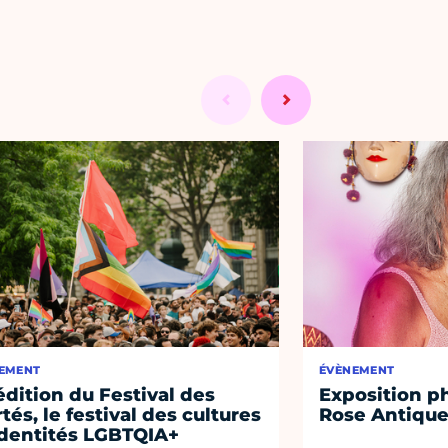
EMENT
ÉVÈNEMENT
édition du Festival des
Exposition ph
rtés, le festival des cultures
Rose Antiqu
identités LGBTQIA+