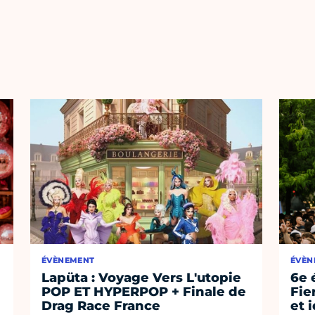
ÉVÈNEMENT
ÉVÈN
Lapüta : Voyage Vers L'utopie
6e 
POP ET HYPERPOP + Finale de
Fie
Drag Race France
et 