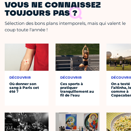
VOUS NE CONNAISSEZ
TOUJOURS PAS ?
Sélection des bons plans intemporels, mais qui valent le
coup toute l'année !
DÉCOUVRIR
DÉCOUVRIR
DÉCOUVRI
Où donner son
Ces sports à
On a testé
sang à Paris cet
pratiquer
l’altinha, l
été ?
tranquillement au
comme à
fil de l’eau
Copacaba