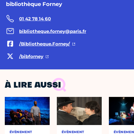
bibliothèque Forney
01 42 78 14 60
bibliotheque.forney@paris.fr
/Bibliotheque.Forney/
/bibforney
À LIRE AUSSI
ÉVÈNEMENT
ÉVÈNEMENT
ÉVÈNEMEN