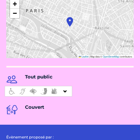
+
−
Leaflet
|
Map data ©
OpenStreetMap
contributors
Tout public
Couvert
Évènement proposé par :