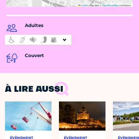
Leaflet
|
Map data ©
OpenStreetMap
contributors
Adultes
Couvert
À LIRE AUSSI
ÉVÈNEMENT
ÉVÈNEMENT
ÉVÈNEMEN