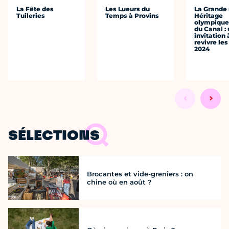
La Fête des
Les Lueurs du
La Grande
Tuileries
Temps à Provins
Héritage
olympique 
du Canal :
invitation 
revivre le
2024
SÉLECTIONS
Brocantes et vide-greniers : on
chine où en août ?