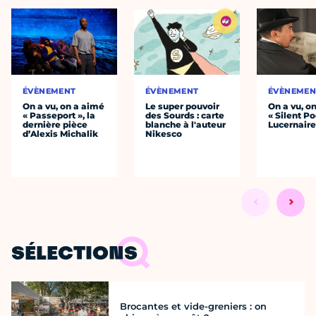
ÉVÈNEMENT
ÉVÈNEMENT
ÉVÈNEMEN
On a vu, on a aimé
Le super pouvoir
On a vu, o
« Passeport », la
des Sourds : carte
« Silent Po
dernière pièce
blanche à l'auteur
Lucernair
d’Alexis Michalik
Nikesco
SÉLECTIONS
Brocantes et vide-greniers : on