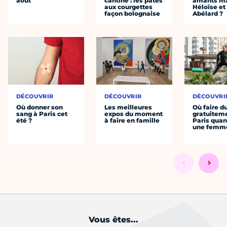
août
cantine : les pâtes
amants ma
aux courgettes
Héloïse et
façon bolognaise
Abélard ?
DÉCOUVRIR
DÉCOUVRIR
DÉCOUVRI
Où donner son
Les meilleures
Où faire d
sang à Paris cet
expos du moment
gratuitem
été ?
à faire en famille
Paris quan
une femm
Vous êtes...