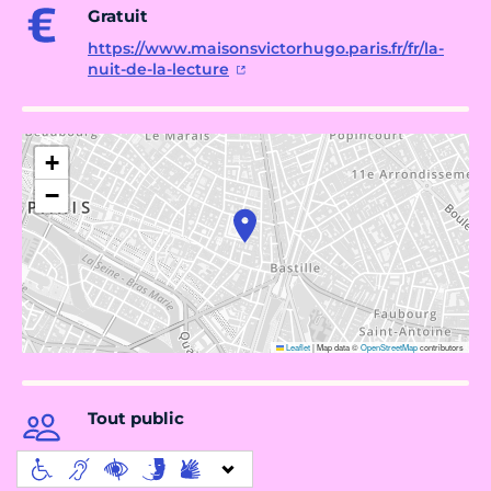
Gratuit
https://www.maisonsvictorhugo.paris.fr/fr/la-
nuit-de-la-lecture
+
−
Leaflet
|
Map data ©
OpenStreetMap
contributors
Tout public