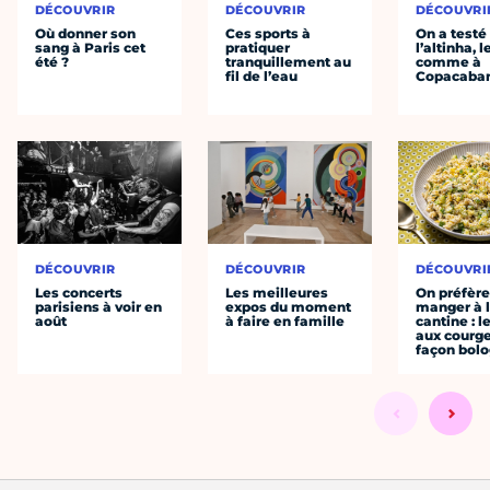
DÉCOUVRIR
DÉCOUVRIR
DÉCOUVRI
Où donner son
Ces sports à
On a testé
sang à Paris cet
pratiquer
l’altinha, l
été ?
tranquillement au
comme à
fil de l’eau
Copacaba
DÉCOUVRIR
DÉCOUVRIR
DÉCOUVRI
Les concerts
Les meilleures
On préfèr
parisiens à voir en
expos du moment
manger à 
août
à faire en famille
cantine : l
aux courge
façon bol