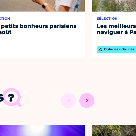
CTION
SÉLECTION
 petits bonheurs parisiens
Les meilleurs
août
naviguer à Pa
Balades urbaines
 ?