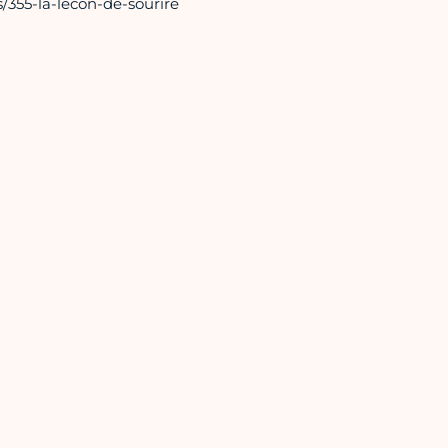
/355-la-lecon-de-sourire