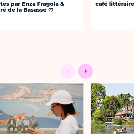
tes par Enza Fragola &
café littérair
ré de la Basasse ᰔ