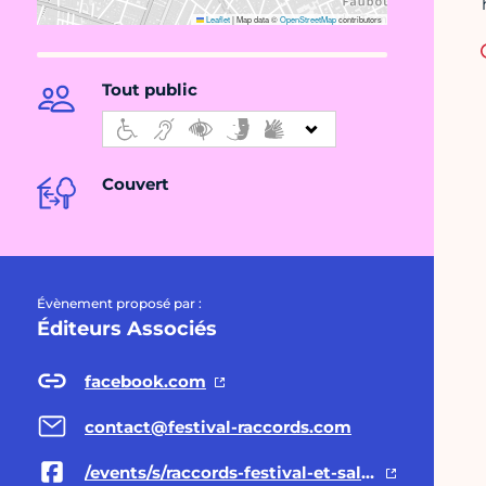
Leaflet
|
Map data ©
OpenStreetMap
contributors
Tout public
Couvert
Évènement proposé par :
Éditeurs Associés
facebook.com
contact@festival-raccords.com
/events/s/raccords-festival-et-salon/1085579511995073/