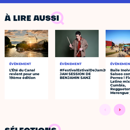
À LIRE AUSSI
ÉVÈNEMENT
ÉVÈNEMENT
ÉVÈNEMEN
L’Été du Canal
#FestivalEstivalDeJam2026
Baile Inolv
revient pour une
JAM SESSION DE
Salseo co
19ème édition
BENJAMIN SANZ
Perreo ! F
Latino mix
Cumbia,
Reggaeton
Merengue 