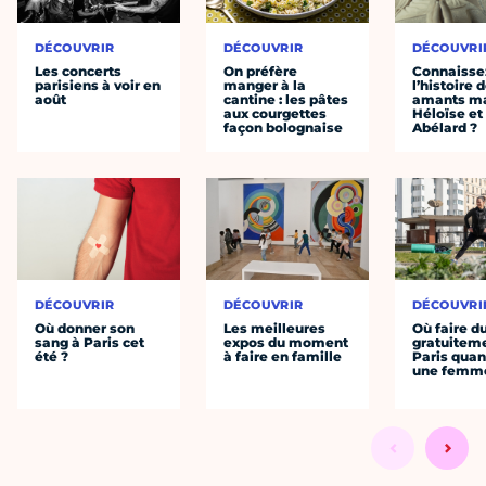
DÉCOUVRIR
DÉCOUVRIR
DÉCOUVRI
Les concerts
On préfère
Connaisse
parisiens à voir en
manger à la
l’histoire 
août
cantine : les pâtes
amants ma
aux courgettes
Héloïse et
façon bolognaise
Abélard ?
DÉCOUVRIR
DÉCOUVRIR
DÉCOUVRI
Où donner son
Les meilleures
Où faire d
sang à Paris cet
expos du moment
gratuitem
été ?
à faire en famille
Paris quan
une femm