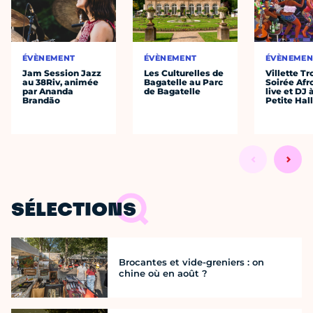
ÉVÈNEMENT
ÉVÈNEMENT
ÉVÈNEMEN
Jam Session Jazz
Les Culturelles de
Villette Tr
au 38Riv, animée
Bagatelle au Parc
Soirée Afr
par Ananda
de Bagatelle
live et DJ 
Brandão
Petite Hal
SÉLECTIONS
Brocantes et vide-greniers : on
chine où en août ?