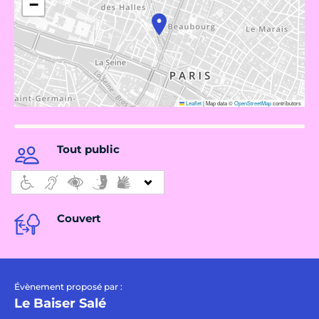
−
Leaflet
|
Map data ©
OpenStreetMap
contributors
Tout public
Couvert
Évènement proposé par :
Le Baiser Salé