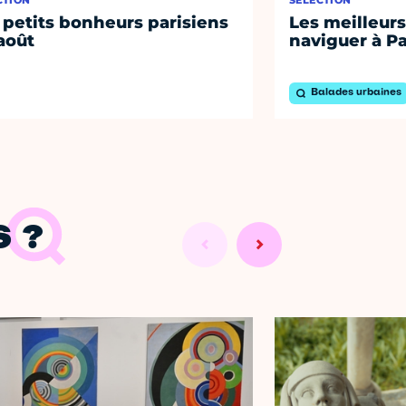
CTION
SÉLECTION
 petits bonheurs parisiens
Les meilleurs
août
naviguer à Pa
Balades urbaines
 ?