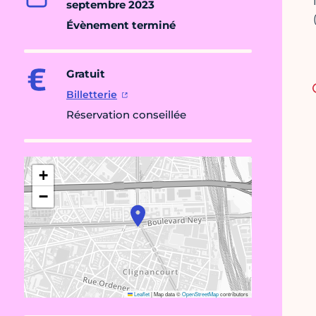
septembre 2023
Évènement terminé
Gratuit
Billetterie
Réservation conseillée
+
−
Leaflet
|
Map data ©
OpenStreetMap
contributors