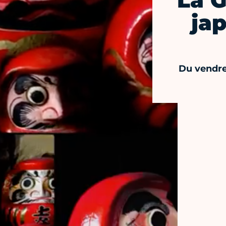
La 
jap
Du vendre