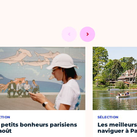
CTION
SÉLECTION
 petits bonheurs parisiens
Les meilleurs
août
naviguer à Pa