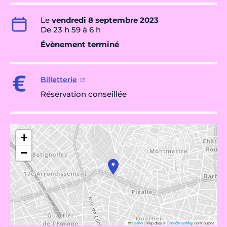
Le
vendredi 8 septembre 2023
De 23 h 59 à 6 h
Évènement terminé
Billetterie
Réservation conseillée
+
−
Leaflet
|
Map data ©
OpenStreetMap
contributors