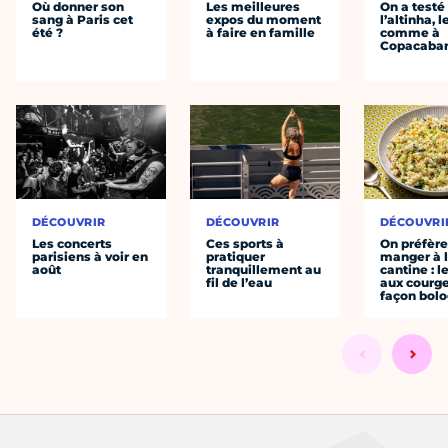
Où donner son
Les meilleures
On a testé
sang à Paris cet
expos du moment
l’altinha, l
été ?
à faire en famille
comme à
Copacaba
DÉCOUVRIR
DÉCOUVRIR
DÉCOUVRI
Les concerts
Ces sports à
On préfèr
parisiens à voir en
pratiquer
manger à 
août
tranquillement au
cantine : l
fil de l’eau
aux courge
façon bol