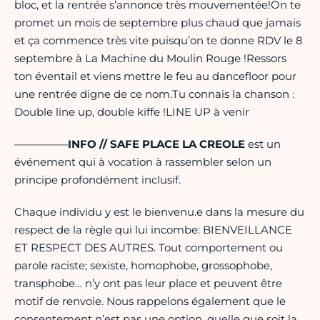
bloc, et la rentrée s’annonce très mouvementée!On te
promet un mois de septembre plus chaud que jamais
et ça commence très vite puisqu’on te donne RDV le 8
septembre à La Machine du Moulin Rouge !Ressors
ton éventail et viens mettre le feu au dancefloor pour
une rentrée digne de ce nom.Tu connais la chanson :
Double line up, double kiffe !LINE UP à venir
—————
INFO // SAFE PLACE LA CREOLE
est un
événement qui à vocation à rassembler selon un
principe profondément inclusif.
Chaque individu y est le bienvenu.e dans la mesure du
respect de la règle qui lui incombe: BIENVEILLANCE
ET RESPECT DES AUTRES. Tout comportement ou
parole raciste; sexiste, homophobe, grossophobe,
transphobe… n’y ont pas leur place et peuvent être
motif de renvoie. Nous rappelons également que le
consentement n’est pas une option, quelle que soit la