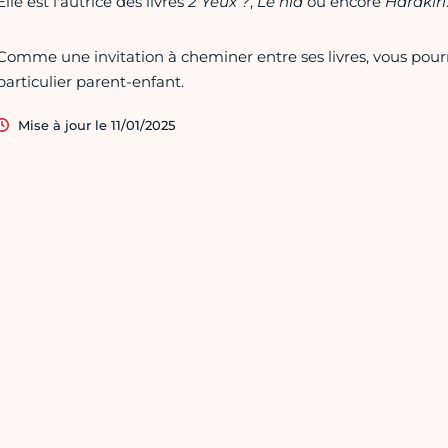
Elle est l'autrice des livres
2 Yeux ?
,
Le nid
ou encore
Harakiri
Comme une invitation à cheminer entre ses livres, vous pourr
particulier parent-enfant.
Mise à jour le 11/01/2025