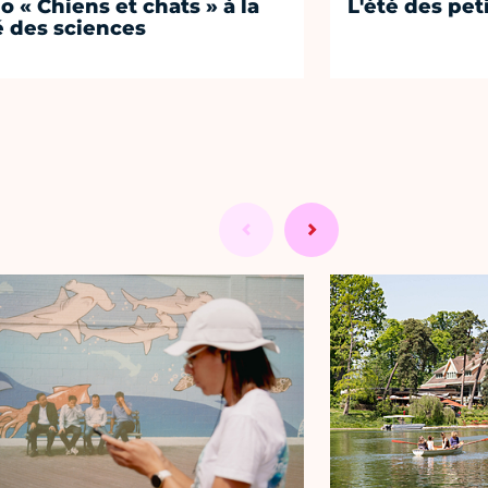
o « Chiens et chats » à la
L'été des pet
é des sciences