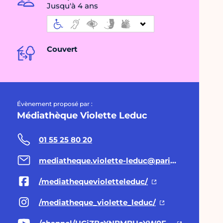
Jusqu'à 4 ans
Couvert
Évènement proposé par :
Médiathèque Violette Leduc
01 55 25 80 20
mediatheque.violette-leduc@paris.fr
/mediathequevioletteleduc/
/mediatheque_violette_leduc/