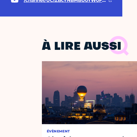
/channel/UCiZBcYNBMBUoYW0FNYXP5yg
À LIRE AUSSI
ÉVÈNEMENT