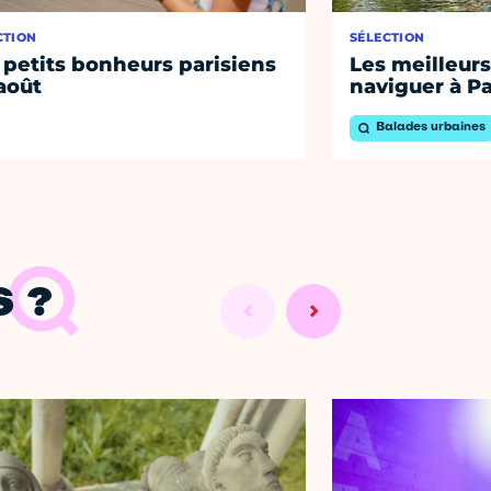
CTION
SÉLECTION
 petits bonheurs parisiens
Les meilleurs
août
naviguer à Pa
Balades urbaines
 ?