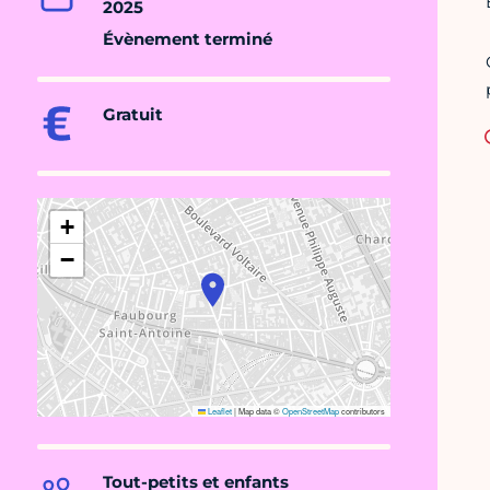
2025
Évènement terminé
Gratuit
+
−
Leaflet
|
Map data ©
OpenStreetMap
contributors
Tout-petits et enfants