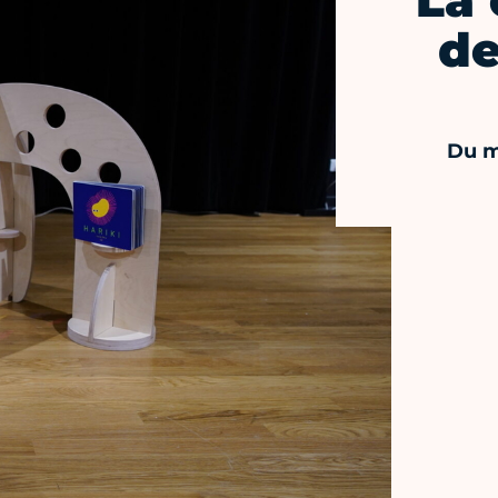
La 
de
Du m