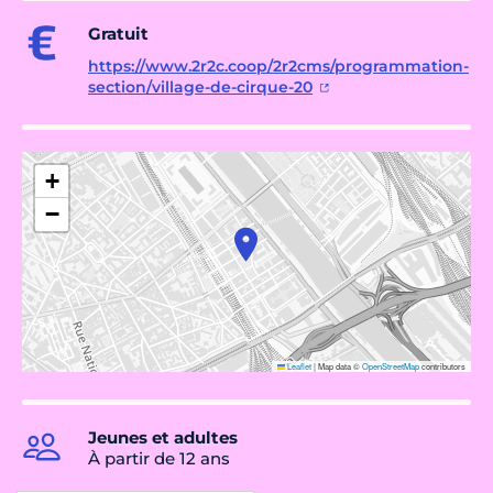
Gratuit
https://www.2r2c.coop/2r2cms/programmation-
section/village-de-cirque-20
+
−
Leaflet
|
Map data ©
OpenStreetMap
contributors
Jeunes et adultes
À partir de 12 ans