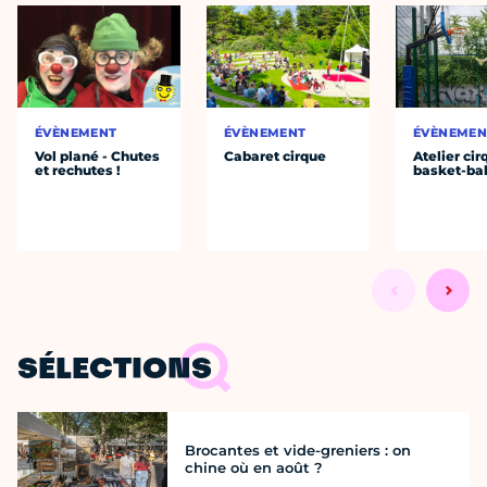
ÉVÈNEMENT
ÉVÈNEMENT
ÉVÈNEMEN
Vol plané - Chutes
Cabaret cirque
Atelier cir
et rechutes !
basket-bal
SÉLECTIONS
Brocantes et vide-greniers : on
chine où en août ?