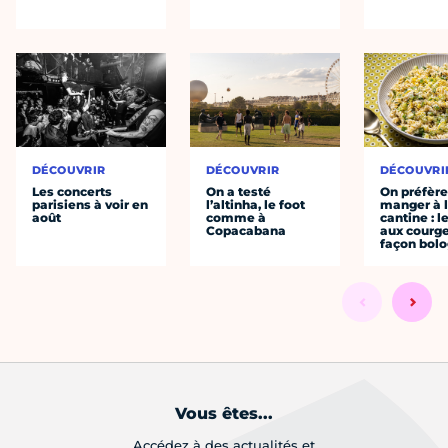
DÉCOUVRIR
DÉCOUVRIR
DÉCOUVRI
Les concerts
On a testé
On préfèr
parisiens à voir en
l’altinha, le foot
manger à 
août
comme à
cantine : l
Copacabana
aux courge
façon bol
Vous êtes...
Accédez à des actualités et