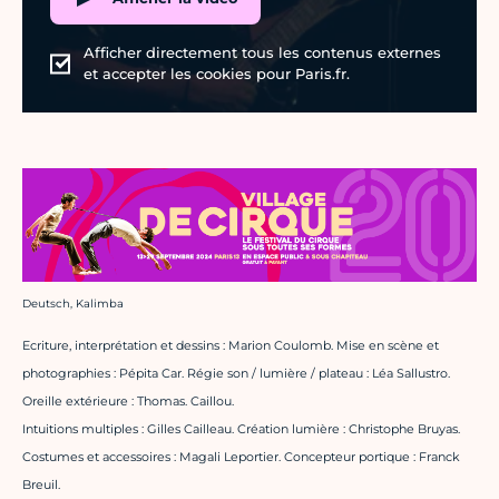
Afficher directement tous les contenus externes
et accepter les cookies pour Paris.fr.
Crédit photo :
Deutsch, Kalimba
Ecriture, interprétation et dessins : Marion Coulomb. Mise en scène et
photographies : Pépita Car. Régie son / lumière / plateau : Léa Sallustro.
Oreille extérieure : Thomas. Caillou.
Intuitions multiples : Gilles Cailleau. Création lumière : Christophe Bruyas.
Costumes et accessoires : Magali Leportier. Concepteur portique : Franck
Breuil.