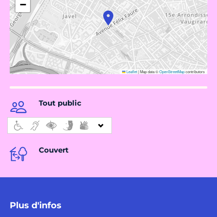
−
Leaflet
|
Map data ©
OpenStreetMap
contributors
Tout public
Couvert
Plus d'infos