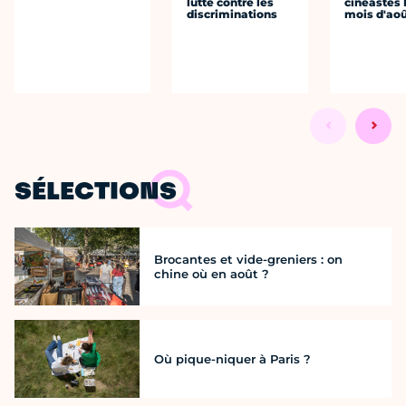
lutte contre les
cinéastes 
discriminations
mois d'ao
SÉLECTIONS
Brocantes et vide-greniers : on
chine où en août ?
Où pique-niquer à Paris ?