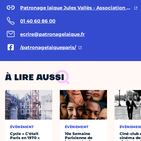
Patronage laïque Jules Vallès - Association Actisce
01 40 60 86 00
ecrire@patronagelaique.fr
/patronagelaiqueparis/
À LIRE AUSSI
ÉVÈNEMENT
ÉVÈNEMENT
ÉVÈNEMEN
Cycle « C'était
10e Semaine
Ciné-club 
Paris en 1970 »
Parisienne de
cinéma de