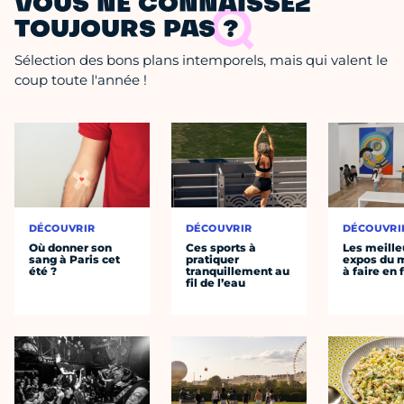
VOUS NE CONNAISSEZ
TOUJOURS PAS ?
Sélection des bons plans intemporels, mais qui valent le
coup toute l'année !
DÉCOUVRIR
DÉCOUVRIR
DÉCOUVRI
Où donner son
Ces sports à
Les meille
sang à Paris cet
pratiquer
expos du
été ?
tranquillement au
à faire en 
fil de l’eau