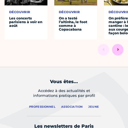
DÉCOUVRIR
DÉCOUVRIR
DÉCOUVRI
Les concerts
On a testé
On préfèr
parisiens à voir en
l’altinha, le foot
manger à 
août
comme à
cantine : l
Copacabana
aux courge
façon bol
Vous êtes...
Accédez à des actualités et
informations pratiques par profil
PROFESSIONNEL
ASSOCIATION
JEUNE
Les newsletters de Paris