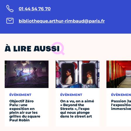
01 44 54 76 70
bibliotheque.arthur-rimbaud@paris.fr
À LIRE AUSSI
ÉVÈNEMENT
ÉVÈNEMENT
ÉVÈNEMEN
Objectif Zéro
On a vu, on a aimé
Passion J
Palu : une
« Beyond the
l'expositio
exposition en
Streets », l’expo
immersiv
plein air sur les
qui nous plonge
grilles du square
dans le street art
Paul Robin