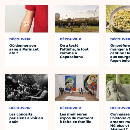
DÉCOUVRIR
DÉCOUVRIR
DÉCOUVRI
Où donner son
On a testé
On préfèr
sang à Paris cet
l’altinha, le foot
manger à 
été ?
comme à
cantine : l
Copacabana
aux courge
façon bol
DÉCOUVRIR
DÉCOUVRIR
DÉCOUVRI
Les concerts
Les meilleures
Connaisse
parisiens à voir en
expos du moment
l’histoire 
août
à faire en famille
amants ma
Héloïse et
Abélard ?