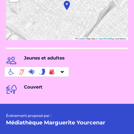
Leaflet
|
Map data ©
OpenStreetMap
contributors
Jeunes et adultes
Couvert
Évènement proposé par :
Médiathèque Marguerite Yourcenar