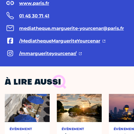
www.paris.fr
01 45 30 71 41
mediatheque.marguerite-yourcenar@paris.fr
/MediathequeMargueriteYourcenar
/mmargueriteyourcenar/
À LIRE AUSSI
ÉVÈNEMENT
ÉVÈNEMENT
ÉVÈNEMEN