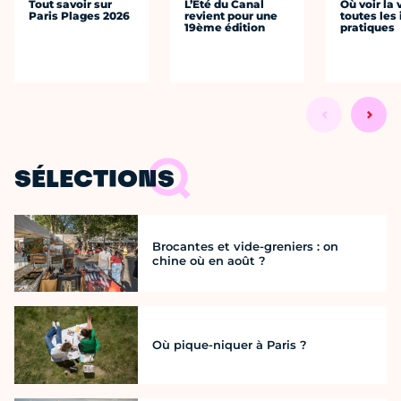
Tout savoir sur
L’Été du Canal
Où voir la 
Paris Plages 2026
revient pour une
toutes les 
19ème édition
pratiques
SÉLECTIONS
Brocantes et vide-greniers : on
chine où en août ?
Où pique-niquer à Paris ?