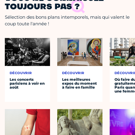
TOUJOURS PAS ?
Sélection des bons plans intemporels, mais qui valent le
coup toute l'année !
DÉCOUVRIR
DÉCOUVRIR
DÉCOUVRI
Les concerts
Les meilleures
Où faire d
parisiens à voir en
expos du moment
gratuitem
août
à faire en famille
Paris quan
une femm