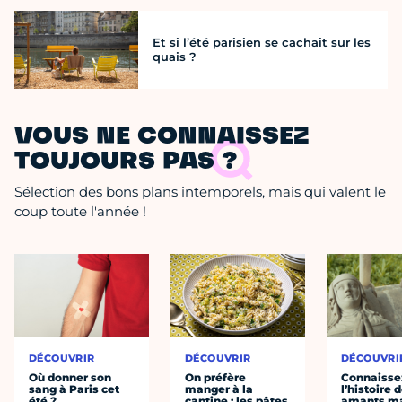
Et si l’été parisien se cachait sur les
quais ?
VOUS NE CONNAISSEZ
TOUJOURS PAS ?
Sélection des bons plans intemporels, mais qui valent le
coup toute l'année !
DÉCOUVRIR
DÉCOUVRIR
DÉCOUVRI
Où donner son
On préfère
Connaisse
sang à Paris cet
manger à la
l’histoire 
été ?
cantine : les pâtes
amants ma