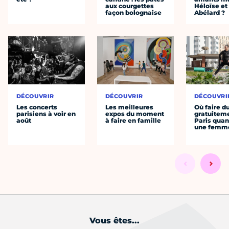
aux courgettes
Héloïse et
façon bolognaise
Abélard ?
DÉCOUVRIR
DÉCOUVRIR
DÉCOUVRI
Les concerts
Les meilleures
Où faire d
parisiens à voir en
expos du moment
gratuitem
août
à faire en famille
Paris quan
une femm
Vous êtes...