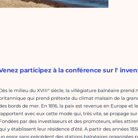
Venez participez à la conférence sur l' inven
Dès le milieu du XVIII° siècle, la villégiature balnéaire prend
britannique qui prend prétexte du climat malsain de la grande 
des bords de mer. En 1816, la paix est revenue en Europe et les 
rapportent avec eux cette mode qui, très vite, se propage sur
Fondées par des investisseurs et des promoteurs, elles attiren
qui y établissent leur résidence d’été. A partir des années 185
un essor sans précédent des stations balnéaires organisées p