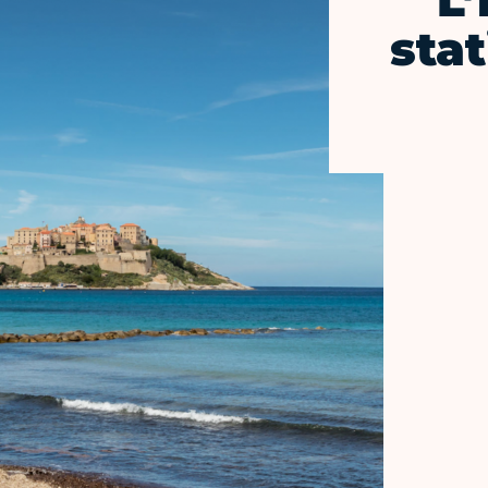
L’
sta