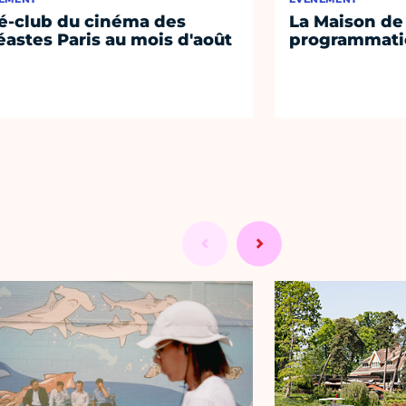
é-club du cinéma des
La Maison de 
éastes Paris au mois d'août
programmati