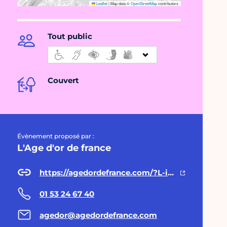
Leaflet
|
Map data ©
OpenStreetMap
contributors
Tout public
Couvert
Évènement proposé par :
L'Age d'or de france
https://agedordefrance.com/?L-invention-des-stations
01 53 24 67 40
agedor@agedordefrance.com