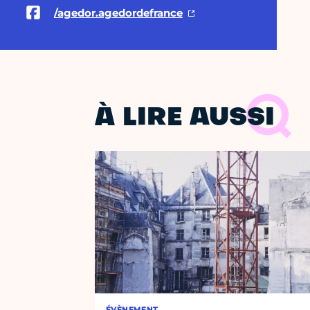
/agedor.agedordefrance
À LIRE AUSSI
ÉVÈNEMENT