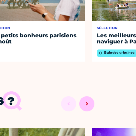
CTION
SÉLECTION
 petits bonheurs parisiens
Les meilleurs
août
naviguer à Pa
Balades urbaines
 ?