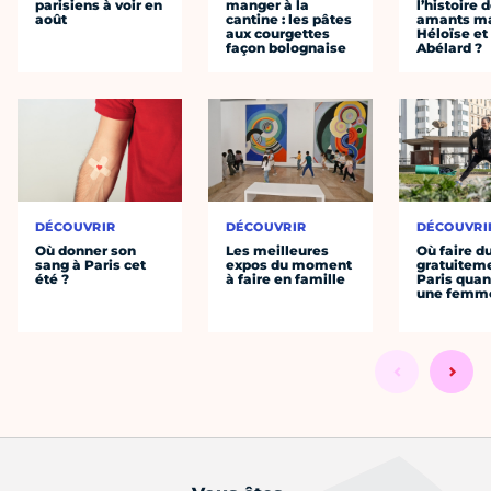
parisiens à voir en
manger à la
l’histoire 
août
cantine : les pâtes
amants ma
aux courgettes
Héloïse et
façon bolognaise
Abélard ?
DÉCOUVRIR
DÉCOUVRIR
DÉCOUVRI
Où donner son
Les meilleures
Où faire d
sang à Paris cet
expos du moment
gratuitem
été ?
à faire en famille
Paris quan
une femm