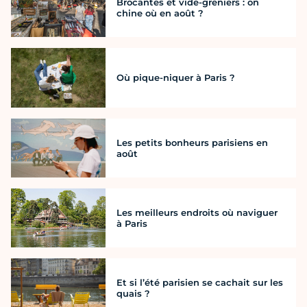
Brocantes et vide-greniers : on
chine où en août ?
Où pique-niquer à Paris ?
Les petits bonheurs parisiens en
août
Les meilleurs endroits où naviguer
à Paris
Et si l’été parisien se cachait sur les
quais ?