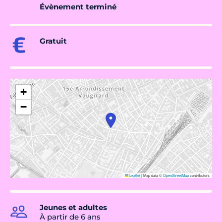
Évènement terminé
Gratuit
+
−
Leaflet
|
Map data ©
OpenStreetMap
contributors
Jeunes et adultes
À partir de 6 ans