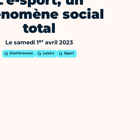
L'e-sport, un
nomène social
total
er
Le samedi 1
avril 2023
Conférences
Loisirs
Sport