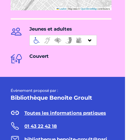
Leaflet
|
Map data ©
OpenStreetMap
contributors
Jeunes et adultes
Couvert
Évènement proposé par :
Bibliothèque Benoîte Groult
Toutes les informations pratiques
01 43 22 42 18
bibliotheque.benoite-groult@paris.fr