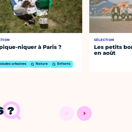
CTION
SÉLECTION
pique-niquer à Paris ?
Les petits bo
en août
alades urbaines
Nature
Enfants
 ?