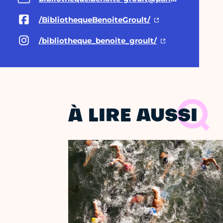
/BibliothequeBenoiteGroult/
/bibliotheque_benoite_groult/
À LIRE AUSSI