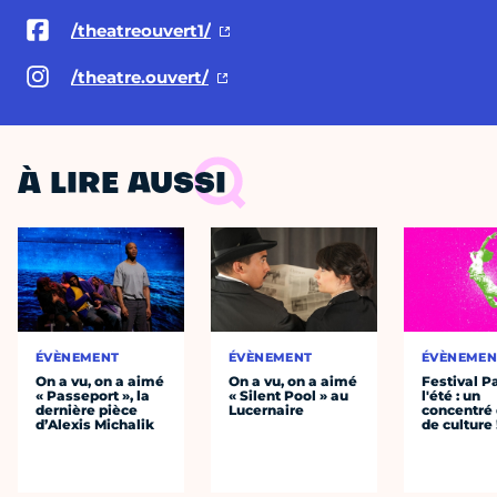
/theatreouvert1/
/theatre.ouvert/
À LIRE AUSSI
ÉVÈNEMENT
ÉVÈNEMENT
ÉVÈNEMEN
On a vu, on a aimé
On a vu, on a aimé
Festival P
« Passeport », la
« Silent Pool » au
l'été : un
dernière pièce
Lucernaire
concentré 
d’Alexis Michalik
de culture 