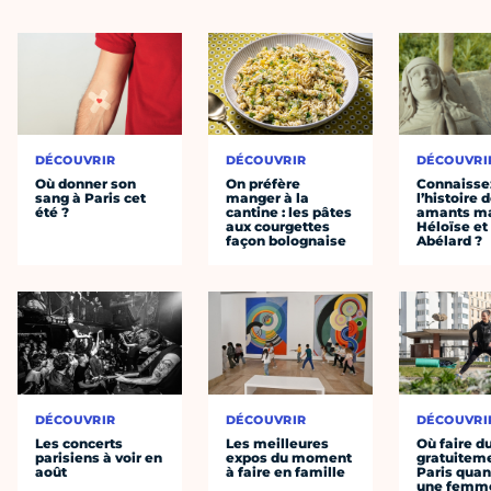
DÉCOUVRIR
DÉCOUVRIR
DÉCOUVRI
Où donner son
On préfère
Connaisse
sang à Paris cet
manger à la
l’histoire 
été ?
cantine : les pâtes
amants ma
aux courgettes
Héloïse et
façon bolognaise
Abélard ?
DÉCOUVRIR
DÉCOUVRIR
DÉCOUVRI
Les concerts
Les meilleures
Où faire d
parisiens à voir en
expos du moment
gratuitem
août
à faire en famille
Paris quan
une femm