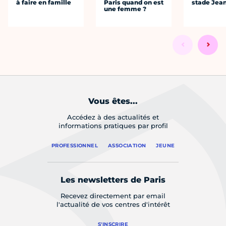
à faire en famille
Paris quand on est
stade Jea
une femme ?
Vous êtes...
Accédez à des actualités et
informations pratiques par profil
PROFESSIONNEL
ASSOCIATION
JEUNE
Les newsletters de Paris
Recevez directement par email
l'actualité de vos centres d'intérêt
S'INSCRIRE