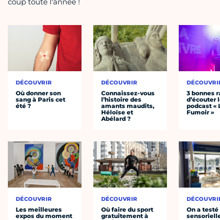
coup toute l'année !
DÉCOUVRIR
DÉCOUVRIR
DÉCOUVRI
Où donner son
Connaissez-vous
3 bonnes r
sang à Paris cet
l’histoire des
d’écouter 
été ?
amants maudits,
podcast « 
Héloïse et
Fumoir »
Abélard ?
DÉCOUVRIR
DÉCOUVRIR
DÉCOUVRI
Les meilleures
Où faire du sport
On a testé 
expos du moment
gratuitement à
sensoriell