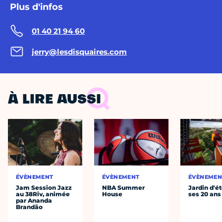
Plus d'infos
01 40 21 94 60
jerry@lesdisquaires.com
À LIRE AUSSI
ÉVÈNEMENT
ÉVÈNEMENT
ÉVÈNEMEN
Jam Session Jazz
NBA Summer
Jardin d'ét
au 38Riv, animée
House
ses 20 ans
par Ananda
Brandão