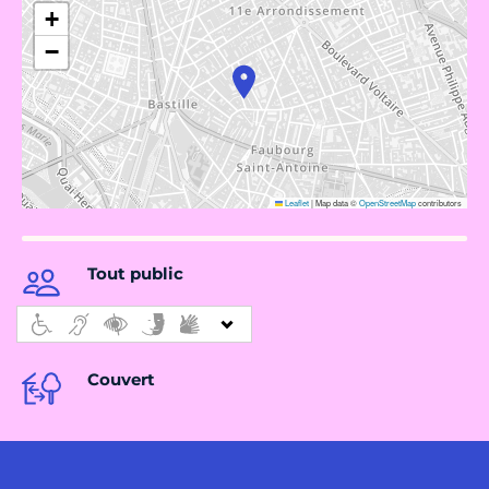
+
−
Leaflet
|
Map data ©
OpenStreetMap
contributors
Tout public
Couvert