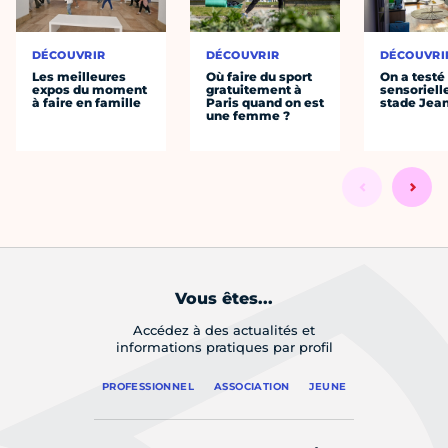
DÉCOUVRIR
DÉCOUVRIR
DÉCOUVRI
Les meilleures
Où faire du sport
On a testé 
expos du moment
gratuitement à
sensoriell
à faire en famille
Paris quand on est
stade Jea
une femme ?
Vous êtes...
Accédez à des actualités et
informations pratiques par profil
PROFESSIONNEL
ASSOCIATION
JEUNE