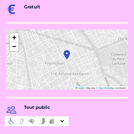
Gratuit
+
−
Leaflet
|
Map data ©
OpenStreetMap
contributors
Tout public