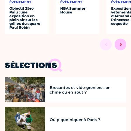
ÉVÈNEMENT
ÉVÈNEMENT
ÉVÈNEMEN
Objectif Zéro
NBA Summer
Exposition
Palu : une
House
vêtement
exposition en
d'Armand e
plein air sur les
Princesse
grilles du square
coquette
Paul Robin
SÉLECTIONS
Brocantes et vide-greniers : on
chine où en août ?
Où pique-niquer à Paris ?