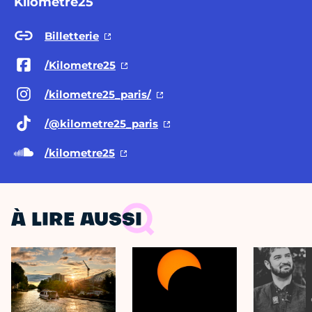
Kilomètre25
Billetterie
/Kilometre25
/kilometre25_paris/
/@kilometre25
_paris
/kilometre25
À LIRE AUSSI