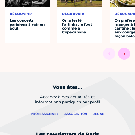
DÉCOUVRIR
DÉCOUVRIR
DÉCOUVRI
Les concerts
On a testé
On préfèr
parisiens à voir en
l’altinha, le foot
manger à 
août
comme à
cantine : l
Copacabana
aux courge
façon bol
Vous êtes...
Accédez à des actualités et
informations pratiques par profil
PROFESSIONNEL
ASSOCIATION
JEUNE
Les newsletters de Paris