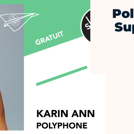
Pol
Su