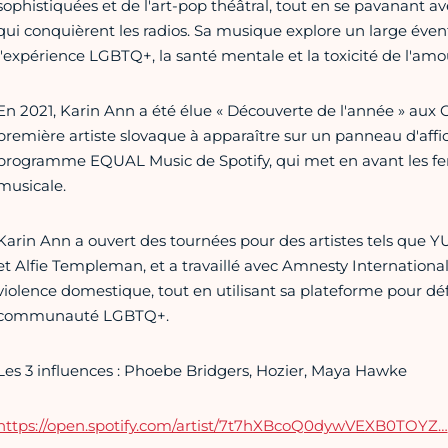
sophistiquées et de l'art-pop théâtral, tout en se pavanant ave
qui conquièrent les radios. Sa musique explore un large évent
l'expérience LGBTQ+, la santé mentale et la toxicité de l'amo
En 2021, Karin Ann a été élue « Découverte de l'année » aux 
première artiste slovaque à apparaître sur un panneau d'aff
programme EQUAL Music de Spotify, qui met en avant les femm
musicale.
Karin Ann a ouvert des tournées pour des artistes tels que
et Alfie Templeman, et a travaillé avec Amnesty Internationa
violence domestique, tout en utilisant sa plateforme pour déf
communauté LGBTQ+.
Les 3 influences : Phoebe Bridgers, Hozier, Maya Hawke
https://open.spotify.com/artist/7t7hXBcoQ0dywVEXB0TOYZ…