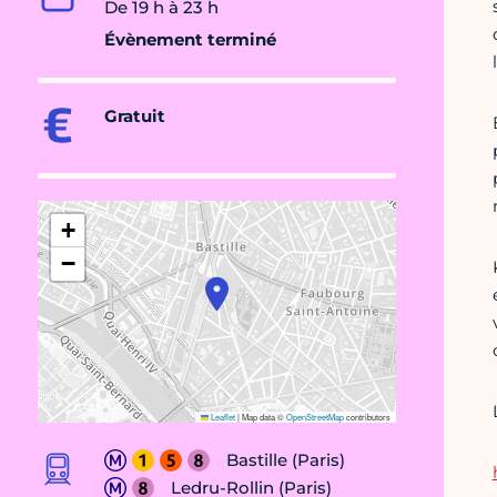
De 19 h à 23 h
Évènement terminé
Gratuit
+
−
Leaflet
|
Map data ©
OpenStreetMap
contributors
Bastille (Paris)
Ledru-Rollin (Paris)