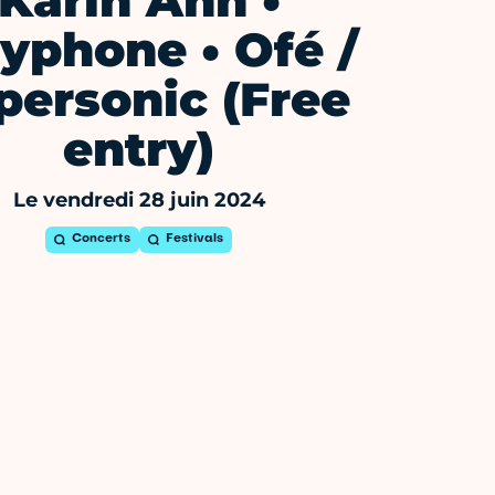
Karin Ann •
yphone • Ofé /
personic (Free
entry)
Le vendredi 28 juin 2024
Concerts
Festivals