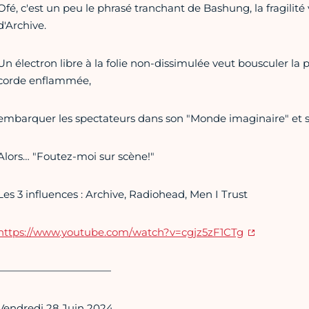
Ofé, c'est un peu le phrasé tranchant de Bashung, la fragilit
d'Archive.
Un électron libre à la folie non-dissimulée veut bousculer la
corde enflammée,
embarquer les spectateurs dans son "Monde imaginaire" et se 
Alors… "Foutez-moi sur scène!"
Les 3 influences : Archive, Radiohead, Men I Trust
https://www.youtube.com/watch?v=cgjz5zF1CTg
———————————
Vendredi 28 Juin 2024