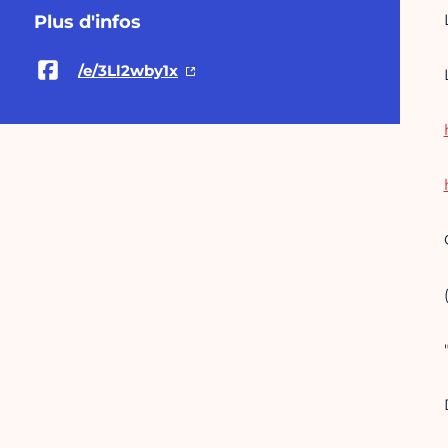
Plus d'infos
/e/3Ll2wby1x