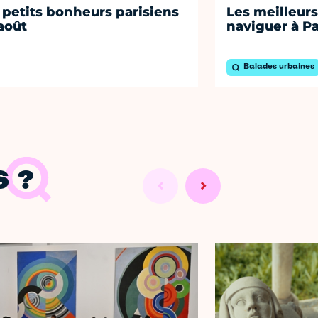
 petits bonheurs parisiens
Les meilleurs
août
naviguer à Pa
Balades urbaines
 ?