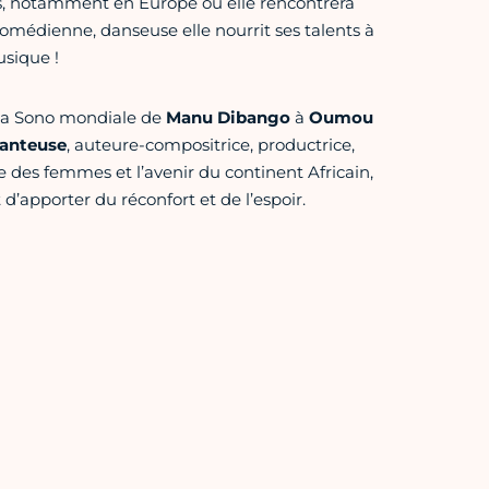
is, notamment en Europe où elle rencontrera
omédienne, danseuse elle nourrit ses talents à
usique !
 la Sono mondiale de
Manu Dibango
à
Oumou
anteuse
, auteure-compositrice, productrice,
 des femmes et l’avenir du continent Africain,
 d’apporter du réconfort et de l’espoir.