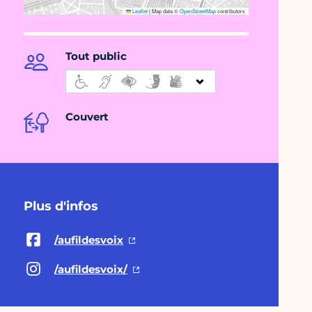
Leaflet
|
Map data ©
OpenStreetMap
contributors
Tout public
Couvert
Plus d'infos
/aufildesvoix
/aufildesvoix/