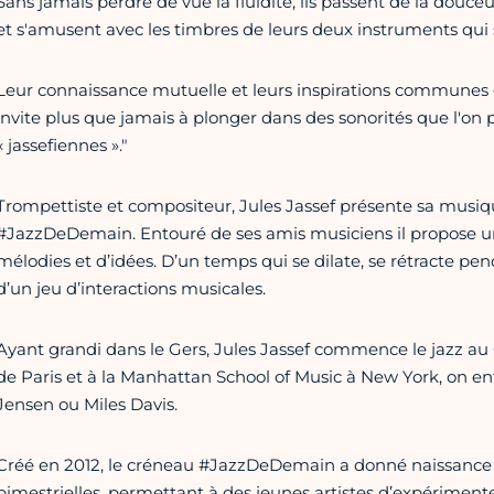
Sans jamais perdre de vue la fluidité, ils passent de la douceu
et s'amusent avec les timbres de leurs deux instruments qui 
Leur connaissance mutuelle et leurs inspirations communes c
invite plus que jamais à plonger dans des sonorités que l'on p
« jassefiennes »."
Trompettiste et compositeur, Jules Jassef présente sa musiqu
#JazzDeDemain. Entouré de ses amis musiciens il propose un
mélodies et d’idées. D’un temps qui se dilate, se rétracte pe
d’un jeu d’interactions musicales.
Ayant grandi dans le Gers, Jules Jassef commence le jazz a
de Paris et à la Manhattan School of Music à New York, on e
Jensen ou Miles Davis.
Créé en 2012, le créneau #JazzDeDemain a donné naissance 
bimestrielles, permettant à des jeunes artistes d’expérimenter