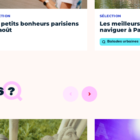
CTION
SÉLECTION
 petits bonheurs parisiens
Les meilleurs
août
naviguer à Pa
Balades urbaines
 ?