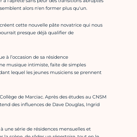
r à l'âpreté sans peur des transitions abruptes
semblent alors n'en former plus qu'un.
réent cette nouvelle pâte novatrice qui nous
ourrait presque déjà qualifier de
e à l’occasion de sa résidence
e musique intimiste, faite de simples
ndant lequel les jeunes musiciens se prennent
u Collège de Marciac. Après des études au CNSM
ntend des influences de Dave Douglas, Ingrid
à une série de résidences mensuelles et
 la scène, de rôder un répertoire, tout en le