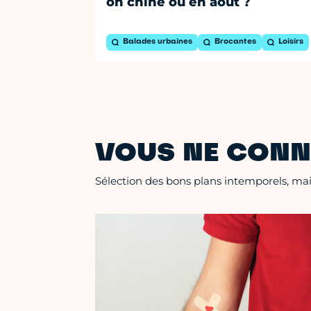
on chine où en août ?
Balades urbaines
Brocantes
Loisirs
VOUS NE CONN
Sélection des bons plans intemporels, mais