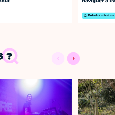
août
naviguer à Pa
Balades urbaines
 ?