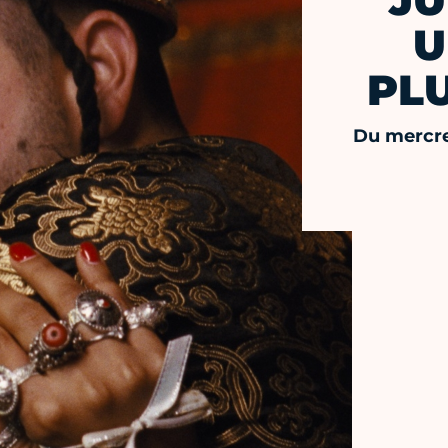
JU
U
PL
Du mercre