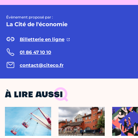
Évènement proposé par :
La Cité de l'économie
Billetterie en ligne
01 86 47 10 10
contact@citeco.fr
À LIRE AUSSI