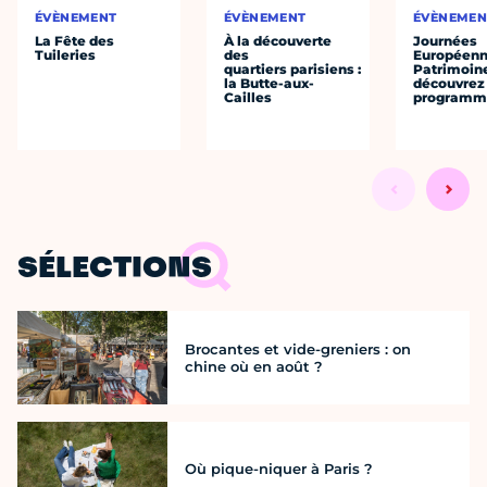
ÉVÈNEMENT
ÉVÈNEMENT
ÉVÈNEMEN
La Fête des
À la découverte
Journées
Tuileries
des
Européenn
quartiers parisiens :
Patrimoine
la Butte-aux-
découvrez 
Cailles
programme
SÉLECTIONS
Brocantes et vide-greniers : on
chine où en août ?
Où pique-niquer à Paris ?