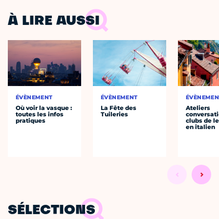
À LIRE AUSSI
ÉVÈNEMENT
ÉVÈNEMENT
ÉVÈNEMEN
Où voir la vasque :
La Fête des
Ateliers
toutes les infos
Tuileries
conversati
pratiques
clubs de l
en italien
SÉLECTIONS