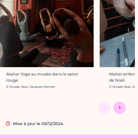
Atelier Yoga au musée dans le salon
Atelier enfant
rouge
de Noël
Crédit photo :
Crédit photo :
© Musée Jean-Jacques Henner
© Musée Jean-Jac
Mise à jour le 05/12/2024