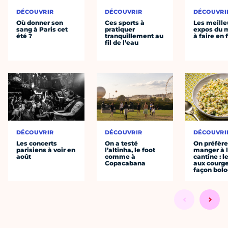
DÉCOUVRIR
DÉCOUVRIR
DÉCOUVRI
Où donner son
Ces sports à
Les meille
sang à Paris cet
pratiquer
expos du
été ?
tranquillement au
à faire en 
fil de l’eau
DÉCOUVRIR
DÉCOUVRIR
DÉCOUVRI
Les concerts
On a testé
On préfèr
parisiens à voir en
l’altinha, le foot
manger à 
août
comme à
cantine : l
Copacabana
aux courge
façon bol