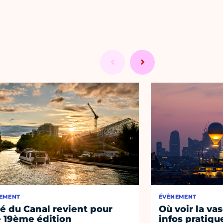
EMENT
ÉVÈNEMENT
té du Canal revient pour
Où voir la vas
 19ème édition
infos pratiqu