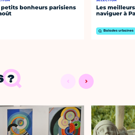
 petits bonheurs parisiens
Les meilleurs
août
naviguer à Pa
Balades urbaines
 ?