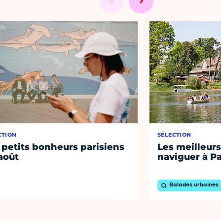
CTION
SÉLECTION
 petits bonheurs parisiens
Les meilleurs
août
naviguer à Pa
Balades urbaines