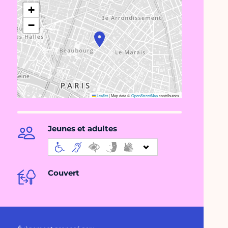
+
−
Leaflet
|
Map data ©
OpenStreetMap
contributors
Jeunes et adultes
Couvert