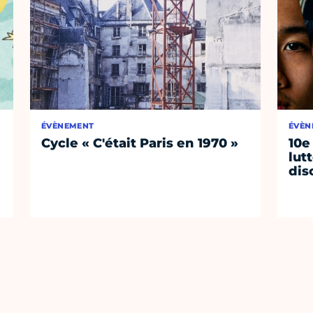
ÉVÈNEMENT
ÉVÈN
Cycle « C'était Paris en 1970 »
10e
lut
dis