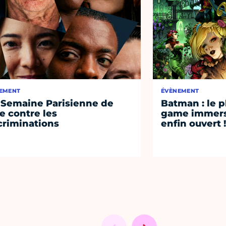
EMENT
ÉVÈNEMENT
 Semaine Parisienne de
Batman : le 
te contre les
game immersi
criminations
enfin ouvert !