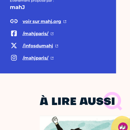
Évènement proposé par :
mahJ
voir sur mahj.org
/mahjparis/
/infosdumahj
/mahjparis/
À LIRE AUSSI