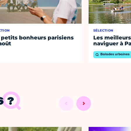
CTION
SÉLECTION
 petits bonheurs parisiens
Les meilleurs
août
naviguer à Pa
Balades urbaines
 ?