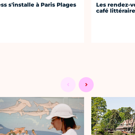
ss s'installe à Paris Plages
Les rendez-vo
café littérair