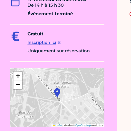
De 14 h à 15 h 30
Évènement terminé
Gratuit
Inscription ici
Uniquement sur réservation
+
−
Leaflet
|
Map data ©
OpenStreetMap
contributors