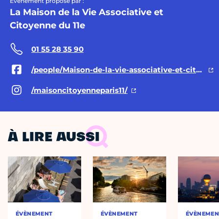
Évènement proposé par :
La Maison de la Vie Associative et
Citoyenne du 11e
01 55 28 35 90
/people/Maison-de-la-vie-associative-et-citoyenne-du-11e/100088124313827/
/maisoncitoyenneparis11/
À LIRE AUSSI
ÉVÈNEMENT
ÉVÈNEMENT
ÉVÈNEMEN