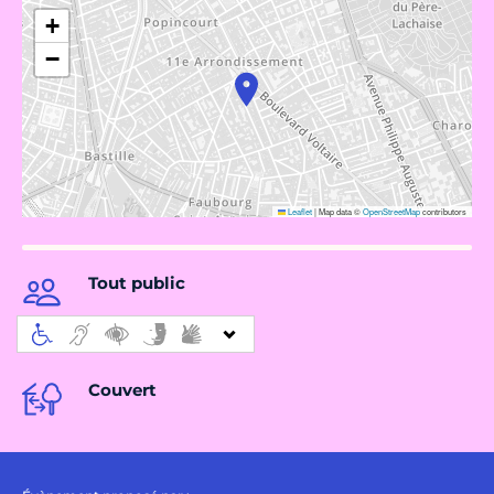
+
−
Leaflet
|
Map data ©
OpenStreetMap
contributors
Tout public
Couvert