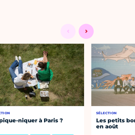
CTION
SÉLECTION
pique-niquer à Paris ?
Les petits bo
en août