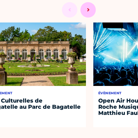
EMENT
ÉVÈNEMENT
 Culturelles de
Open Air Hou
atelle au Parc de Bagatelle
Roche Musiqu
Matthieu Fa