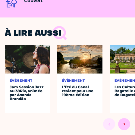
Couvert
À LIRE AUSSI
ÉVÈNEMENT
ÉVÈNEMENT
ÉVÈNEMEN
Jam Session Jazz
L’Été du Canal
Les Cultur
au 38Riv, animée
revient pour une
Bagatelle 
par Ananda
19ème édition
de Bagatel
Brandão