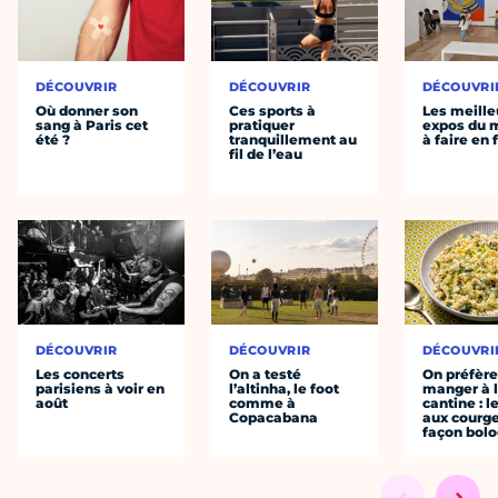
DÉCOUVRIR
DÉCOUVRIR
DÉCOUVRI
Où donner son
Ces sports à
Les meille
sang à Paris cet
pratiquer
expos du
été ?
tranquillement au
à faire en 
fil de l’eau
DÉCOUVRIR
DÉCOUVRIR
DÉCOUVRI
Les concerts
On a testé
On préfèr
parisiens à voir en
l’altinha, le foot
manger à 
août
comme à
cantine : l
Copacabana
aux courge
façon bol