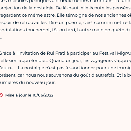
Ces mélodies poétiques ont deux thèmes communs : la lune et 
projection de la nostalgie. De là-haut, elle écoute les pensées
regardent ce même astre. Elle témoigne de nos anciennes obs
espoir de retrouvailles. Dire un poème, c’est comme mettre l
ondulations toucheront, tôt ou tard, l’autre main en quête d
…
Grâce à l’invitation de Rui Frati à participer au Festival MigrA
réflexion approfondie… Quand un jour, les voyageurs s’appropr
l’autre … La nostalgie n’est pas à sanctionner pour une immi
présent, car nous nous souvenons du goût d’autrefois. Et la 
lumières du nouveau jour.
Mise à jour le 10/06/2022