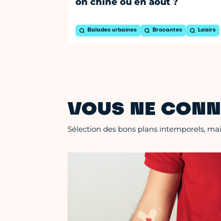
on chine où en août ?
Balades urbaines
Brocantes
Loisirs
VOUS NE CONN
Sélection des bons plans intemporels, mais