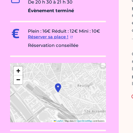
De 20 h 30 à 21 h 30
Évènement terminé
Plein : 16€ Réduit : 12€ Mini : 10€
Réserver sa place !
Réservation conseillée
+
−
Leaflet
|
Map data ©
OpenStreetMap
contributors