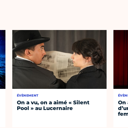
ÉVÈNEMENT
ÉVÈN
On a vu, on a aimé « Silent
On 
Pool » au Lucernaire
d’un
fem