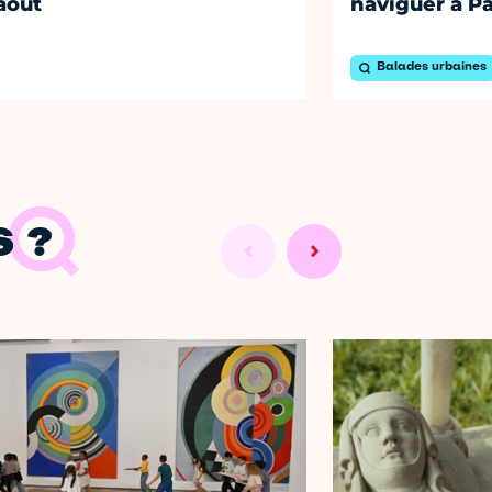
août
naviguer à Pa
Balades urbaines
 ?