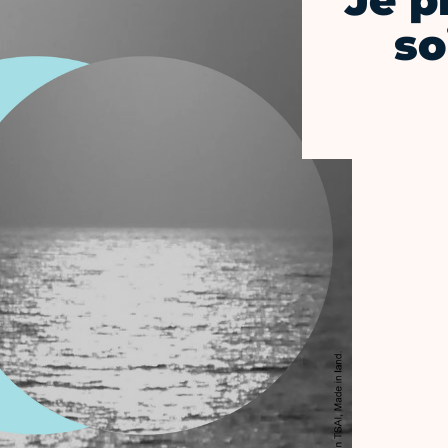
Je p
so