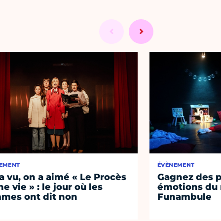
EMENT
ÉVÈNEMENT
a vu, on a aimé « Le Procès
Gagnez des p
e vie » : le jour où les
émotions du 
mes ont dit non
Funambule